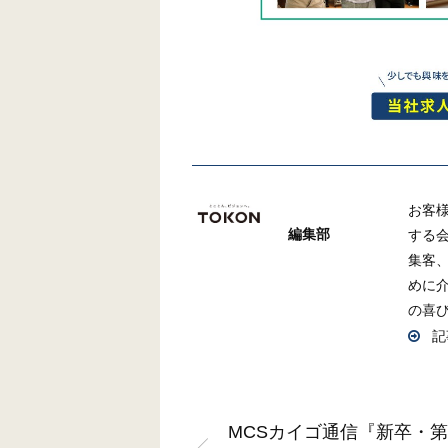
お客
編集部
する
集客
めに
の喜
記
MCSカイゴ通信『新卒・第